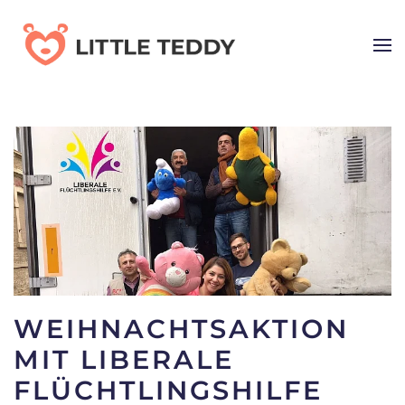
Skip
to
main
content
WEIHNACHTSAKTION
MIT LIBERALE
FLÜCHTLINGSHILFE