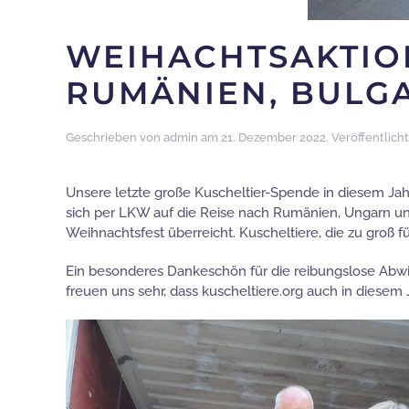
WEIHACHTSAKTION
RUMÄNIEN, BULG
Geschrieben von
admin
am
21. Dezember 2022
. Veröffentlicht
Unsere letzte große Kuscheltier-Spende in diesem Jah
sich per LKW auf die Reise nach Rumänien, Ungarn un
Weihnachtsfest überreicht. Kuscheltiere, die zu groß 
Ein besonderes Dankeschön für die reibungslose Abwic
freuen uns sehr, dass kuscheltiere.org auch in diesem