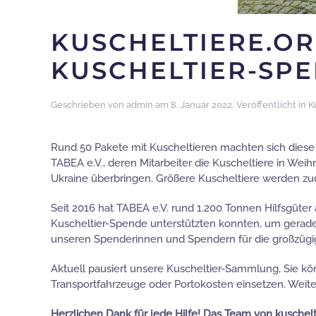
KUSCHELTIERE.OR
KUSCHELTIER-SP
Geschrieben von
admin
am
8. Januar 2022
. Veröffentlicht in
K
Rund 50 Pakete mit Kuscheltieren machten sich diese 
TABEA e.V., deren Mitarbeiter die Kuscheltiere in W
Ukraine überbringen. Größere Kuscheltiere werden zu
Seit 2016 hat TABEA e.V. rund 1.200 Tonnen Hilfsgüter 
Kuscheltier-Spende unterstützten konnten, um gerade 
unseren Spenderinnen und Spendern für die großzügi
Aktuell pausiert unsere Kuscheltier-Sammlung, Sie kön
Transportfahrzeuge oder Portokosten einsetzen. Weiter
Herzlichen Dank für jede Hilfe! Das Team von kuschelt