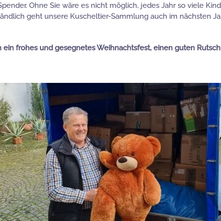
nder. Ohne Sie wäre es nicht möglich, jedes Jahr so viele Kind
ändlich geht unsere Kuscheltier-Sammlung auch im nächsten Jahr 
 ein frohes und gesegnetes Weihnachtsfest, einen guten Rutsch