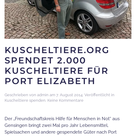
KUSCHELTIERE.ORG
SPENDET 2.000
KUSCHELTIERE FÜR
PORT ELIZABETH
Geschrieben von
admin
am
7. August 2014
. Veröffentlicht in
zu
Kuscheltiere spenden
.
Keine Kommentare
kuscheltiere.org
spendet
2.000
Der „Freundschaftskreis Hilfe für Menschen in Not“ aus
Kuscheltiere
Gensingen bringt zwei Mal pro Jahr Lebensmittel,
für
Spielsachen und andere gespendete Güter nach Port
Port