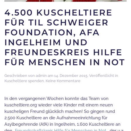
4.500 KUSCHELTIERE
FÜR TIL SCHWEIGER
FOUNDATION, AFA
INGELHEIM UND
FREUNDESKREIS HILFE
FÜR MENSCHEN IN NOT
Geschrieben von
admin
am
14. Dezember 2015
. Veröffentlicht in
zu
Kuscheltiere spenden
.
Keine Kommentare
4.500
Kuscheltiere
für
In den vergangenen Wochen konnte das Team von
Til
kuscheltiere.org wieder viele Kinder mit einem neuen
Schweiger
kuscheligen Freund glücklich machen! So gingen rund
Foundation,
2.500 Kuscheltiere an die Aufnahmeeinrichtung für
AfA
Ingelheim
Asylbegehrende (AfA) in Ingelheim, 1.600 Kuscheltiere an
und
den „
Freundschaftskreis Hilfe für Menschen in Not
„, der u.a.