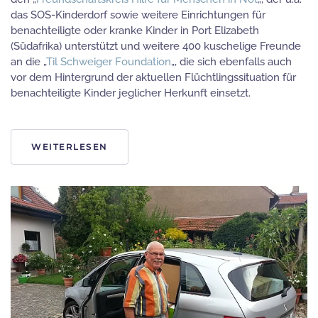
Freundeskreis
das SOS-Kinderdorf sowie weitere Einrichtungen für
Hilfe
benachteiligte oder kranke Kinder in Port Elizabeth
für
Menschen
(Südafrika) unterstützt und weitere 400 kuschelige Freunde
in
an die „
Til Schweiger Foundation
„, die sich ebenfalls auch
Not
vor dem Hintergrund der aktuellen Flüchtlingssituation für
benachteiligte Kinder jeglicher Herkunft einsetzt.
WEITERLESEN