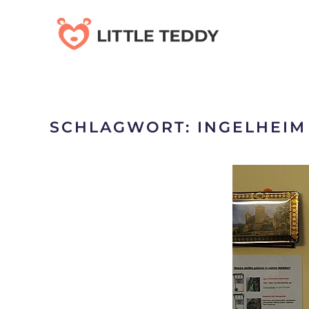
Skip
to
main
content
SCHLAGWORT:
INGELHEIM