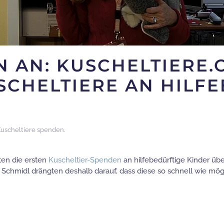
 AN: KUSCHELTIERE.
SCHELTIERE AN HILF
uscheltiere spenden
.
ten die ersten
Kuscheltier-Spenden
an hilfebedürftige Kinder übe
f Schmidl drängten deshalb darauf, dass diese so schnell wie mö