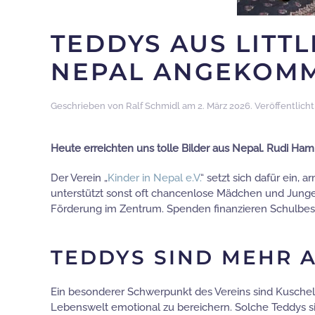
TEDDYS AUS LITT
NEPAL ANGEKOM
Geschrieben von
Ralf Schmidl
am
2. März 2026
. Veröffentlicht
Heute erreichten uns tolle Bilder aus Nepal. Rudi Ha
Der Verein „
Kinder in Nepal e.V.
“ setzt sich dafür ein,
unterstützt sonst oft chancenlose Mädchen und Jungen d
Förderung im Zentrum. Spenden finanzieren Schulbesuc
TEDDYS SIND MEHR 
Ein besonderer Schwerpunkt des Vereins sind Kusche
Lebenswelt emotional zu bereichern. Solche Teddys si