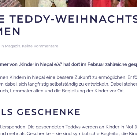
LE TEDDY-WEIHNACH
MEN
zu
 in
Magazin
.
Keine Kommentare
Teddys
aus
Little
mmer von „Kinder in Nepal e.V.“ hat dort im Februar zahlreiche g
Teddy-
Weihnachtssammlung
 armen Kindern in Nepal eine bessere Zukunft zu ermöglichen. Er f
in
abei, sich langfristig selbstständig zu entwickeln. Dabei stehen
Nepal
angekommen
h, Lernmaterialien und die Begleitung der Kinder vor Ort.
ALS GESCHENKE
ltierspenden. Die gespendeten Teddys werden an Kinder in Not 
nd mehr als Geschenke – sie sind symbolische Begleiter, die Kin