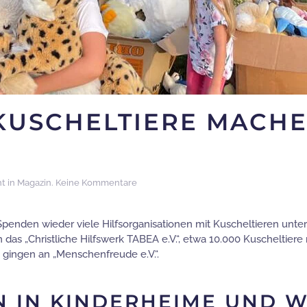
 KUSCHELTIERE MACH
zu
ht in
Magazin
.
Keine Kommentare
Mehr
als
16.000
penden wieder viele Hilfsorganisationen mit Kuscheltieren unter
Kuscheltiere
as „Christliche Hilfswerk TABEA e.V.“, etwa 10.000 Kuscheltiere m
machen
ingen an „Menschenfreude e.V.“.
Kinder
glücklich
N IN KINDERHEIME UND 