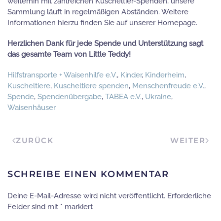
weiterhin mit zahlreichen Kuscheltier-Spenden, unsere
Sammlung läuft in regelmäßigen Abständen. Weitere
Informationen hierzu finden Sie auf unserer Homepage.
Herzlichen Dank für jede Spende und Unterstützung sagt
das gesamte Team von Little Teddy!
Hilfstransporte + Waisenhilfe e.V.
,
Kinder
,
Kinderheim
,
Kuscheltiere
,
Kuscheltiere spenden
,
Menschenfreude e.V.
,
Spende
,
Spendenübergabe
,
TABEA e.V.
,
Ukraine
,
Waisenhäuser
ZURÜCK
WEITER
SCHREIBE EINEN KOMMENTAR
Deine E-Mail-Adresse wird nicht veröffentlicht. Erforderliche
Felder sind mit
*
markiert