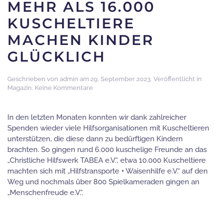
MEHR ALS 16.000
KUSCHELTIERE
MACHEN KINDER
GLÜCKLICH
Geschrieben von
admin
am
29. September 2023
. Veröffentlicht in
zu
Magazin
.
Keine Kommentare
Mehr
als
16.000
In den letzten Monaten konnten wir dank zahlreicher
Kuscheltiere
Spenden wieder viele Hilfsorganisationen mit Kuscheltieren
machen
unterstützen, die diese dann zu bedürftigen Kindern
Kinder
brachten. So gingen rund 6.000 kuschelige Freunde an das
glücklich
„Christliche Hilfswerk TABEA e.V.“, etwa 10.000 Kuscheltiere
machten sich mit „Hilfstransporte + Waisenhilfe e.V.“ auf den
Weg und nochmals über 800 Spielkameraden gingen an
„Menschenfreude e.V.“.