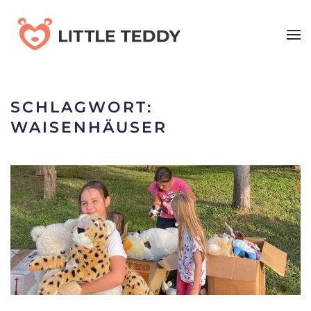
Skip
to
main
content
SCHLAGWORT:
WAISENHÄUSER