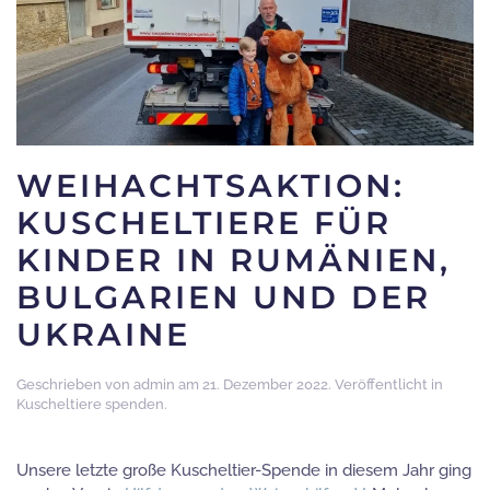
WEIHACHTSAKTION:
KUSCHELTIERE FÜR
KINDER IN RUMÄNIEN,
BULGARIEN UND DER
UKRAINE
Geschrieben von
admin
am
21. Dezember 2022
. Veröffentlicht in
Kuscheltiere spenden
.
Unsere letzte große Kuscheltier-Spende in diesem Jahr ging