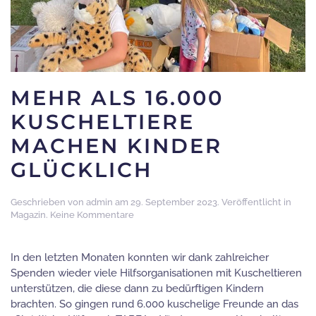
MEHR ALS 16.000
KUSCHELTIERE
MACHEN KINDER
GLÜCKLICH
Geschrieben von
admin
am
29. September 2023
. Veröffentlicht in
zu
Magazin
.
Keine Kommentare
Mehr
als
16.000
In den letzten Monaten konnten wir dank zahlreicher
Kuscheltiere
Spenden wieder viele Hilfsorganisationen mit Kuscheltieren
machen
unterstützen, die diese dann zu bedürftigen Kindern
Kinder
brachten. So gingen rund 6.000 kuschelige Freunde an das
glücklich