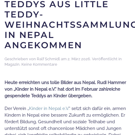
TEDDYS AUS LITTLE
TEDDY-
WEIHNACHTSSAMMLUN
IN NEPAL
ANGEKOMMEN
Geschrieben von
Ralf Schmidl
am
2. März 2026
. Veröffentlicht in
zu
Magazin
.
Keine Kommentare
Teddys
aus
Little
Heute erreichten uns tolle Bilder aus Nepal. Rudi Hammer
Teddy-
von „Kinder in Nepal e.V.“ hat dort im Februar zahlreiche
Weihnachtssammlung
gespendete Teddys an Kinder übergeben.
in
Nepal
angekommen
Der Verein „
Kinder in Nepal e.V.
“ setzt sich dafür ein, armen
Kindern in Nepal eine bessere Zukunft zu ermöglichen. Er
fördert Bildung, Gesundheit und soziale Teilhabe und
unterstützt sonst oft chancenlose Mädchen und Jungen