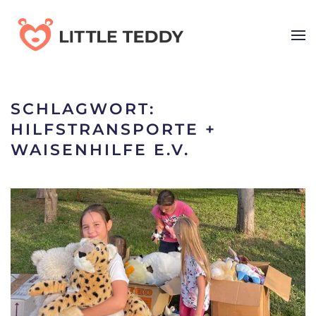
Skip
to
main
content
SCHLAGWORT:
HILFSTRANSPORTE +
WAISENHILFE E.V.