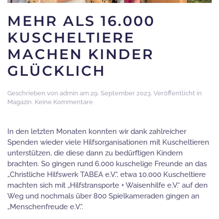
MEHR ALS 16.000
KUSCHELTIERE
MACHEN KINDER
GLÜCKLICH
Geschrieben von
admin
am
29. September 2023
. Veröffentlicht in
zu
Magazin
.
Keine Kommentare
Mehr
als
16.000
In den letzten Monaten konnten wir dank zahlreicher
Kuscheltiere
Spenden wieder viele Hilfsorganisationen mit Kuscheltieren
machen
unterstützen, die diese dann zu bedürftigen Kindern
Kinder
brachten. So gingen rund 6.000 kuschelige Freunde an das
glücklich
„Christliche Hilfswerk TABEA e.V.“, etwa 10.000 Kuscheltiere
machten sich mit „Hilfstransporte + Waisenhilfe e.V.“ auf den
Weg und nochmals über 800 Spielkameraden gingen an
„Menschenfreude e.V.“.