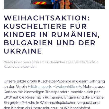
WEIHACHTSAKTION:
KUSCHELTIERE FÜR
KINDER IN RUMÄNIEN,
BULGARIEN UND DER
UKRAINE
Geschrieben von
admin
am
21. Dezember 2022
. Veröffentlicht in
Kuscheltiere spenden
.
Unsere letzte große Kuscheltier-Spende in diesem Jahr ging
an den Verein
Hilfstransporte + Waisenhilfe e.V
. Mehr als 400
Kartons mit kuscheligen Trostspendern machten sich per
LKW auf die Reise nach Rumänien, Ungarn und die Ukraine.
Ein großer Teil wird in Weihnachtspäckchen verpackt und
den Kindern als Überraschung zum Weihnachtsfest